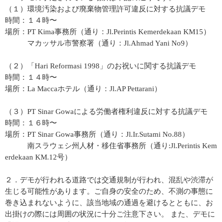
（１）環境汚染および廃棄物管理許可違反に対する抗議デモ
時間：１４時〜
場所：PT Kima事務所（通り：Jl.Perintis Kemerdekaan KM15）
マカッサル市警察署（通り：Jl.Ahmad Yani No9）
（２）「Hari Reformasi 1998」のお祝いに関する抗議デモ
時間：１４時〜
場所：La Maccaホテル（通り：Jl.AP Pettarani）
（３）PT Sinar Gowaによる労働者権利違反に対する抗議デモ
時間：１６時〜
場所：PT Sinar Gowa事務所（通り：Jl.Ir.Sutami No.88）
南スラウェシ州人材・移住省事務所（通り:Jl.Perintis Kem
erdekaan KM.12号）
２．デモが行われる道路では交通規制が行われ、混乱や渋滞が
生じる可能性があります。ご自身の安全のため、不測の事態に
巻き込まれないように、該当地域の通過を避けるとともに、お
出掛けの際には周囲の状況に十分ご注意下さい。 また、デモに