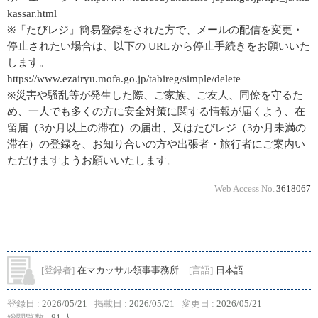
kassar.html
※「たびレジ」簡易登録をされた方で、メールの配信を変更・
停止されたい場合は、以下の URL から停止手続きをお願いいた
します。
https://www.ezairyu.mofa.go.jp/tabireg/simple/delete
※災害や騒乱等が発生した際、ご家族、ご友人、同僚を守るた
め、一人でも多くの方に安全対策に関する情報が届くよう、在
留届（3か月以上の滞在）の届出、又はたびレジ（3か月未満の
滞在）の登録を、お知り合いの方や出張者・旅行者にご案内い
ただけますようお願いいたします。
Web Access No.
3618067
[登録者]
在マカッサル領事事務所
[言語]
日本語
登録日 :
2026/05/21
掲載日 :
2026/05/21
変更日 :
2026/05/21