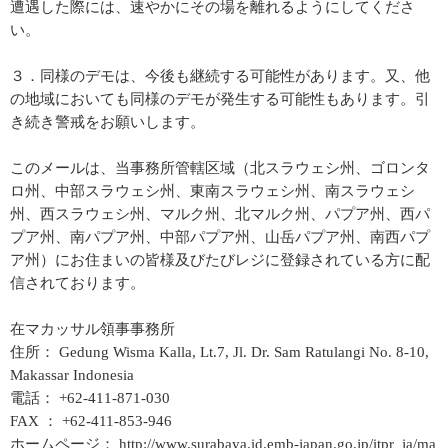
遭遇した際には、速やかにその場を離れるようにしてくださ
い。
３．同様のデモは、今後も継続する可能性があります。又、他
の地域においても同様のデモが発生する可能性もあります。引
き続き警戒をお願いします。
このメールは、当事務所管轄区域（北スラウェシ州、ゴロンタ
ロ州、中部スラウェシ州、東南スラウェシ州、南スラウェシ
州、西スラウェシ州、マルク州、北マルク州、パプア州、西パ
プア州、南パプア州、中部パプア州、山岳パプア州、南西パプ
ア州）にお住まいの皆様及びたびレジに登録されている方に配
信されております。
在マカッサル領事事務所
住所： Gedung Wisma Kalla, Lt.7, Jl. Dr. Sam Ratulangi No. 8-10,
Makassar Indonesia
電話： +62-411-871-030
FAX ： +62-411-853-946
ホームページ： http://www.surabaya.id.emb-japan.go.jp/itpr_ja/ma