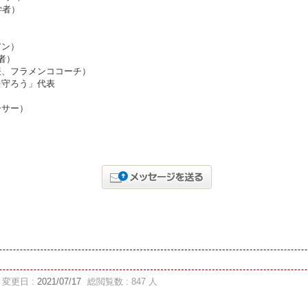
学者）
アン）
始者）
表、フラメンココーチ）
を守ろう」代表
ーサー）
変更日 :
2021/07/17
総閲覧数 : 847 人