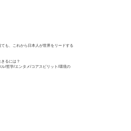
観ても、これから日本人が世界をリードする
生きるには？
/哲学/エンタメ/コアスピリット/環境の