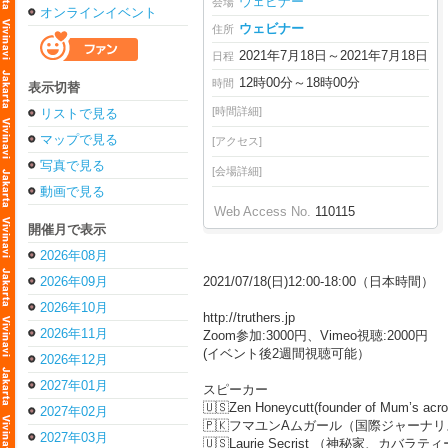
ウェビナー
会場
オンラインイベント
ウェビナー
住所
2021年7月18日～2021年7月18日
日程
12時00分～18時00分
時間
表示切替
[時間詳細]
リストで見る
マップで見る
[アクセス]
写真で見る
[会場詳細]
動画で見る
Web Access No.
110115
開催月で表示
2026年08月
2026年09月
2021/07/18(日)12:00-18:00（日本時間）
2026年10月
http://truthers.jp
2026年11月
Zoom参加:3000円、Vimeo視聴:2000円
(イベント後2週間視聴可能）
2026年12月
2027年01月
スピーカー
🇺🇸Zen Honeycutt(founder of Mum’s acro
2027年02月
🇵🇰フマユンAムガール（国際ジャーナ
2027年03月
🇺🇸Laurie Secrist （神秘家、カバラ