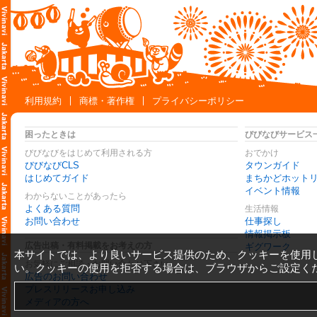
利用規約
商標・著作権
プライバシーポリシー
困ったときは
びびなびサービス
びびなびをはじめて利用される方
おでかけ
びびなびCLS
タウンガイド
はじめてガイド
まちかどホット
イベント情報
わからないことがあったら
よくある質問
生活情報
お問い合わせ
仕事探し
情報掲示板
広告出稿・有料掲載をお考えの方
ギグワーク
本サイトでは、より良いサービス提供のため、クッキーを使用
お気軽にご相談・お問い合わせ下さい
い。クッキーの使用を拒否する場合は、ブラウザからご設定く
広告のお問い合わせ
プレスリリースお申し込み
メディアの方へ