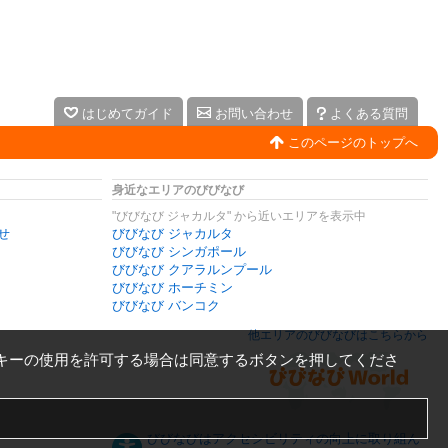
はじめてガイド
お問い合わせ
よくある質問
このページのトップへ
身近なエリアのびびなび
"びびなび ジャカルタ" から近いエリアを表示中
せ
びびなび ジャカルタ
びびなび シンガポール
びびなび クアラルンプール
びびなび ホーチミン
びびなび バンコク
他エリアのびびなびはこちらから
キーの使用を許可する場合は同意するボタンを押してくださ
びびなびはアクセシビリティの向上に取り組ん