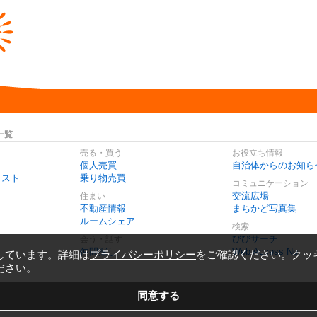
一覧
売る・買う
お役立ち情報
個人売買
自治体からのお知ら
リスト
乗り物売買
コミュニケーション
交流広場
住まい
不動産情報
まちかど写真集
ルームシェア
検索
びびサーチ
会う・話す
仲間探し
Web Access No.
しています。詳細は
プライバシーポリシー
をご確認ください。クッ
ださい。