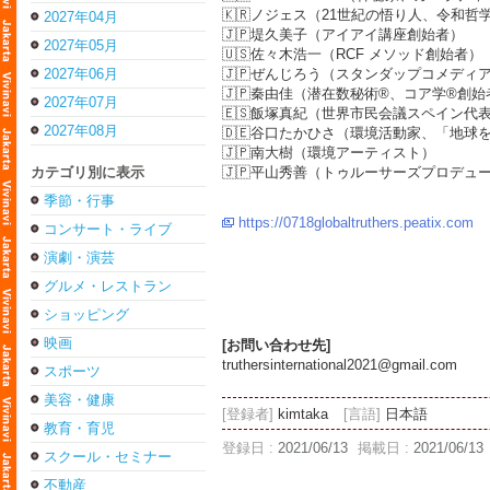
🇰🇷ノジェス（21世紀の悟り人、令和哲
2027年04月
🇯🇵堤久美子（アイアイ講座創始者）
2027年05月
🇺🇸佐々木浩一（RCF メソッド創始者）
2027年06月
🇯🇵ぜんじろう（スタンダップコメディ
🇯🇵秦由佳（潜在数秘術®︎、コア学®︎創
2027年07月
🇪🇸飯塚真紀（世界市民会議スペイン代
2027年08月
🇩🇪谷口たかひさ（環境活動家、「地球
🇯🇵南大樹（環境アーティスト）
カテゴリ別に表示
🇯🇵平山秀善（トゥルーサーズプロデュ
季節・行事
https://0718globaltruthers.peatix.com
コンサート・ライブ
演劇・演芸
グルメ・レストラン
ショッピング
映画
[お問い合わせ先]
truthersinternational2021@gmail.com
スポーツ
美容・健康
[登録者]
kimtaka
[言語]
日本語
教育・育児
登録日 :
2021/06/13
掲載日 :
2021/06/13
スクール・セミナー
不動産