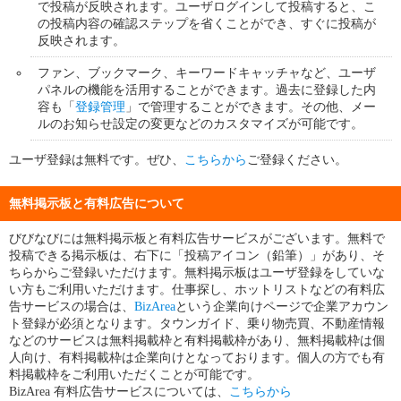
で投稿が反映されます。ユーザログインして投稿すると、こ
の投稿内容の確認ステップを省くことができ、すぐに投稿が
反映されます。
ファン、ブックマーク、キーワードキャッチャなど、ユーザ
パネルの機能を活用することができます。過去に登録した内
容も「
登録管理
」で管理することができます。その他、メー
ルのお知らせ設定の変更などのカスタマイズが可能です。
ユーザ登録は無料です。ぜひ、
こちらから
ご登録ください。
無料掲示板と有料広告について
びびなびには無料掲示板と有料広告サービスがございます。無料で
投稿できる掲示板は、右下に「投稿アイコン（鉛筆）」があり、そ
ちらからご登録いただけます。無料掲示板はユーザ登録をしていな
い方もご利用いただけます。仕事探し、ホットリストなどの有料広
告サービスの場合は、
BizArea
という企業向けページで企業アカウン
ト登録が必須となります。タウンガイド、乗り物売買、不動産情報
などのサービスは無料掲載枠と有料掲載枠があり、無料掲載枠は個
人向け、有料掲載枠は企業向けとなっております。個人の方でも有
料掲載枠をご利用いただくことが可能です。
BizArea 有料広告サービスについては、
こちらから