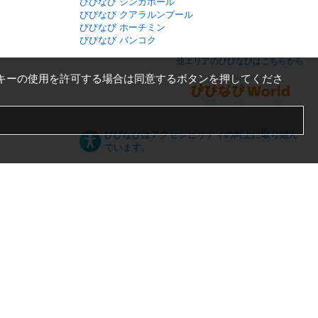
びびなび シンガポール
びびなび クアラルンプール
びびなび ホーチミン
びびなび バンコク
他エリアのびびなびはこちらから
キーの使用を許可する場合は同意するボタンを押してくださ
びびなびはアクセシビリティの向上に取り組ん
でいます。
日本語
English
español
ภาษาไทย
한국어
中文
PC版
スマートフォン版