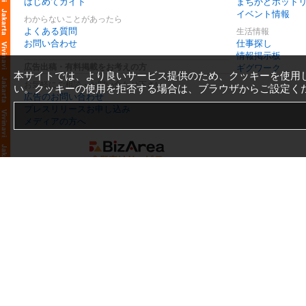
はじめてガイド
まちかどホット
イベント情報
わからないことがあったら
よくある質問
生活情報
お問い合わせ
仕事探し
情報掲示板
広告出稿・有料掲載をお考えの方
ギグワーク
本サイトでは、より良いサービス提供のため、クッキーを使用
お気軽にご相談・お問い合わせ下さい
い。クッキーの使用を拒否する場合は、ブラウザからご設定く
広告のお問い合わせ
プレスリリースお申し込み
メディアの方へ