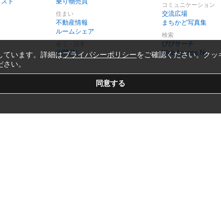
リスト
乗り物売買
コミュニケーション
交流広場
住まい
不動産情報
まちかど写真集
ルームシェア
検索
びびサーチ
会う・話す
仲間探し
Web Access No.
しています。詳細は
プライバシーポリシー
をご確認ください。クッ
ださい。
Copyright © 1999-2026
Vivid Navigation, Inc.
All Rights Reserved.