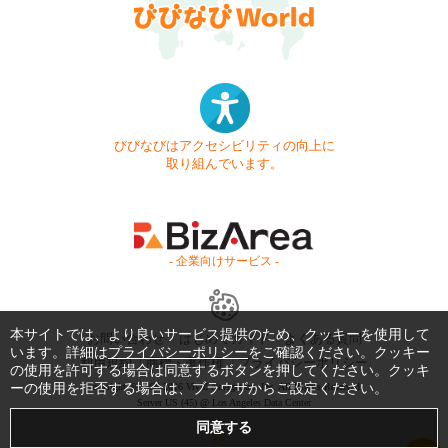
びびなびはアクセシビリティの向上に
取り組んでいます。
- 企業向けサービス -
本サイトでは、より良いサービス提供のため、クッキーを使用して
お問い合わせ
はじめてガイド
よくある質問
います。詳細は
プライバシーポリシー
をご確認ください。クッキー
利用規約
商標・著作権
プライバシーポリシー
の使用を許可する場合は同意するボタンを押してください。クッキ
ーの使用を拒否する場合は、ブラウザからご設定ください。
Copyright © 1999-2026 Vivid Navigation, Inc. All Rights Reserved.
Server US (45) @ Los Angeles Data Center