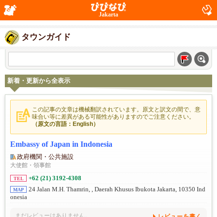
Jakarta
タウンガイド
新着・更新から全表示
この記事の文章は機械翻訳されています。原文と訳文の間で、意
味合い等に差異がある可能性がありますのでご注意ください。
（原文の言語：English）
Embassy of Japan in Indonesia
政府機関・公共施設
大使館・領事館
+62 (21) 3192-4308
TEL
24 Jalan M.H. Thamrin,
, Daerah Khusus Ibukota Jakarta, 10350 Ind
MAP
onesia
まだレビューはありません。
レビューを書く