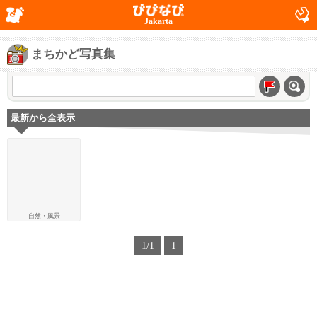
Jakarta
まちかど写真集
最新から全表示
自然・風景
1/1
1