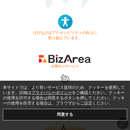
びびなびはアクセシビリティの向上に
取り組んでいます。
- 企業向けサービス -
本サイトでは、より良いサービス提供のため、クッキーを使用して
お問い合わせ
はじめてガイド
よくある質問
います。詳細は
プライバシーポリシー
をご確認ください。クッキー
利用規約
商標・著作権
プライバシーポリシー
の使用を許可する場合は同意するボタンを押してください。クッキ
ーの使用を拒否する場合は、ブラウザからご設定ください。
Copyright © 1999-2026 Vivid Navigation, Inc. All Rights Reserved.
Server US (44) @ Los Angeles Data Center