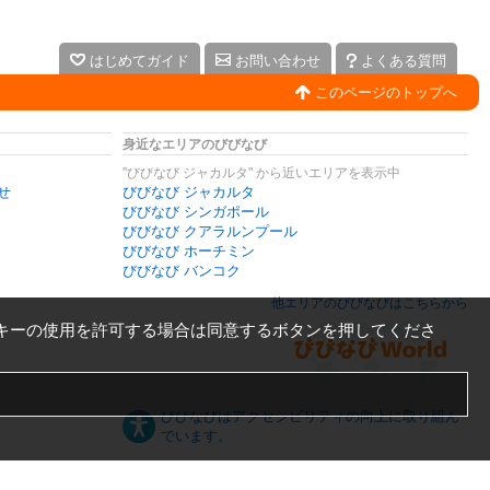
はじめてガイド
お問い合わせ
よくある質問
このページのトップへ
身近なエリアのびびなび
"びびなび ジャカルタ" から近いエリアを表示中
せ
びびなび ジャカルタ
びびなび シンガポール
びびなび クアラルンプール
びびなび ホーチミン
びびなび バンコク
他エリアのびびなびはこちらから
キーの使用を許可する場合は同意するボタンを押してくださ
びびなびはアクセシビリティの向上に取り組ん
でいます。