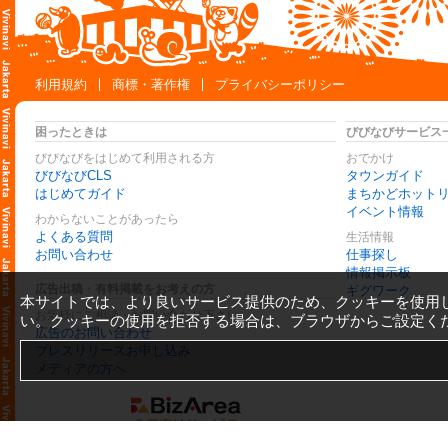
利用規約
商標・著作権
プライバシーポリシー
困ったときは
びびなびサービス
びびなびをはじめて利用される方
おでかけ
びびなびCLS
タウンガイド
はじめてガイド
まちかどホット
イベント情報
わからないことがあったら
よくある質問
生活情報
お問い合わせ
仕事探し
情報掲示板
広告出稿・有料掲載をお考えの方
ギグワーク
本サイトでは、より良いサービス提供のため、クッキーを使用
お気軽にご相談・お問い合わせ下さい
い。クッキーの使用を拒否する場合は、ブラウザからご設定く
広告のお問い合わせ
プレスリリースお申し込み
メディアの方へ