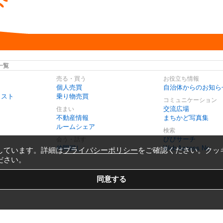
一覧
売る・買う
お役立ち情報
個人売買
自治体からのお知ら
リスト
乗り物売買
コミュニケーション
交流広場
住まい
不動産情報
まちかど写真集
ルームシェア
検索
びびサーチ
会う・話す
仲間探し
Web Access No.
しています。詳細は
プライバシーポリシー
をご確認ください。クッ
ださい。