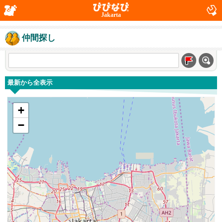
Jakarta
仲間探し
最新から全表示
+
−