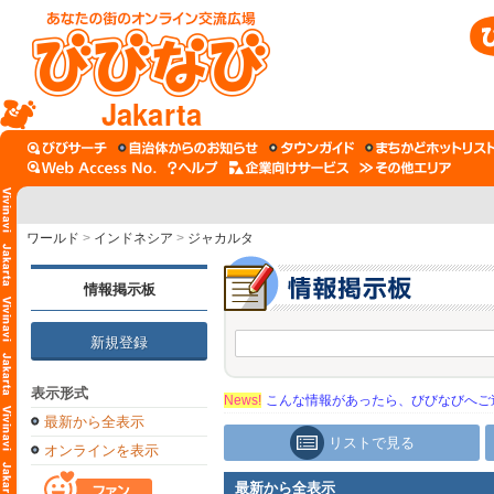
Jakarta
ワールド
>
インドネシア
>
ジャカルタ
情報掲示板
新規登録
表示形式
News!
こんな情報があったら、びびなびへご
最新から全表示
リストで見る
オンラインを表示
最新から全表示