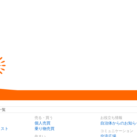
一覧
売る・買う
お役立ち情報
個人売買
自治体からのお知ら
リスト
乗り物売買
コミュニケーション
交流広場
住まい