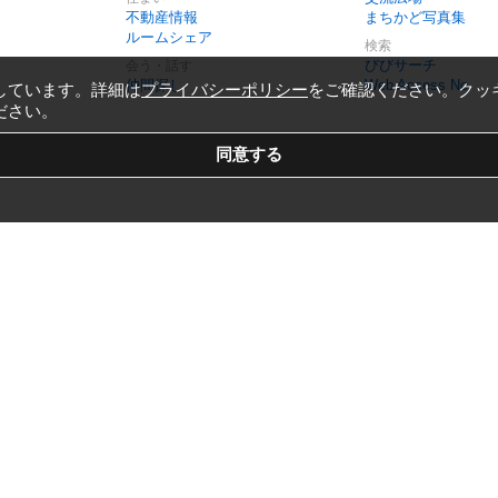
不動産情報
まちかど写真集
ルームシェア
検索
びびサーチ
会う・話す
仲間探し
Web Access No.
しています。詳細は
プライバシーポリシー
をご確認ください。クッ
ださい。
Copyright © 1999-2026
Vivid Navigation, Inc.
All Rights Reserved.