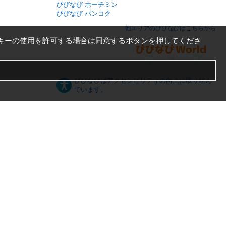
びびなび ホーチミン
びびなび バンコク
他エリアのびびなびはこちらから
キーの使用を許可する場合は同意するボタンを押してくださ
びびなびはアクセシビリティの向上に取り組ん
でいます。
日本語
English
español
ภาษาไทย
한국어
中文
PC版
スマートフォン版