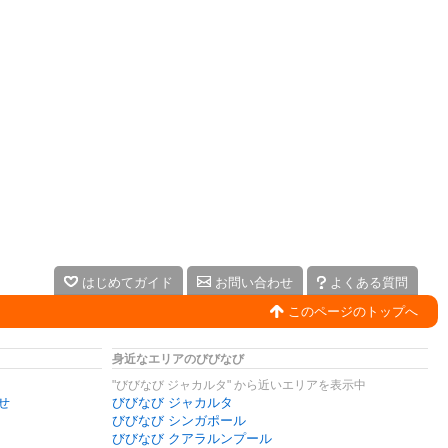
はじめてガイド
お問い合わせ
よくある質問
このページのトップへ
身近なエリアのびびなび
"びびなび ジャカルタ" から近いエリアを表示中
せ
びびなび ジャカルタ
びびなび シンガポール
びびなび クアラルンプール