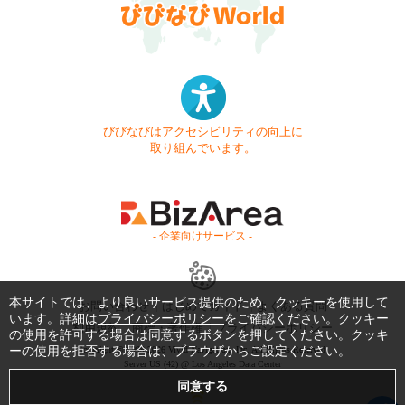
びびなびはアクセシビリティの向上に
取り組んでいます。
- 企業向けサービス -
本サイトでは、より良いサービス提供のため、クッキーを使用して
お問い合わせ
はじめてガイド
よくある質問
います。詳細は
プライバシーポリシー
をご確認ください。クッキー
利用規約
商標・著作権
プライバシーポリシー
の使用を許可する場合は同意するボタンを押してください。クッキ
ーの使用を拒否する場合は、ブラウザからご設定ください。
Copyright © 1999-2026 Vivid Navigation, Inc. All Rights Reserved.
Server US (42) @ Los Angeles Data Center