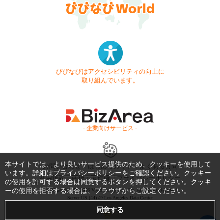
びびなびはアクセシビリティの向上に
取り組んでいます。
- 企業向けサービス -
本サイトでは、より良いサービス提供のため、クッキーを使用して
お問い合わせ
はじめてガイド
よくある質問
います。詳細は
プライバシーポリシー
をご確認ください。クッキー
利用規約
商標・著作権
プライバシーポリシー
の使用を許可する場合は同意するボタンを押してください。クッキ
ーの使用を拒否する場合は、ブラウザからご設定ください。
Copyright © 1999-2026 Vivid Navigation, Inc. All Rights Reserved.
Server US (44) @ Los Angeles Data Center