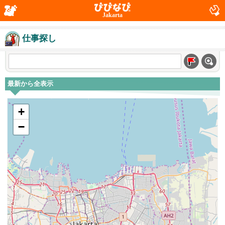
Jakarta
仕事探し
最新から全表示
+
−