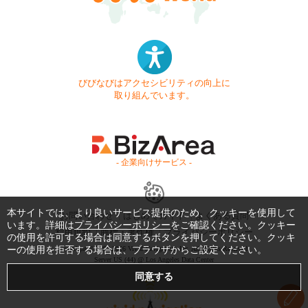
びびなびはアクセシビリティの向上に
取り組んでいます。
- 企業向けサービス -
本サイトでは、より良いサービス提供のため、クッキーを使用して
お問い合わせ
はじめてガイド
よくある質問
います。詳細は
プライバシーポリシー
をご確認ください。クッキー
利用規約
商標・著作権
プライバシーポリシー
の使用を許可する場合は同意するボタンを押してください。クッキ
ーの使用を拒否する場合は、ブラウザからご設定ください。
Copyright © 1999-2026 Vivid Navigation, Inc. All Rights Reserved.
Server US (44) @ Los Angeles Data Center