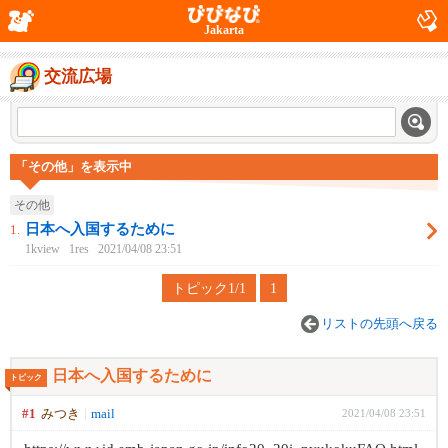
Jakarta
交流広場
「その他」を表示中
その他
日本へ入国するために
1.
1kview
1res
2021/04/08 23:51
トピック1/1
1
リストの先頭へ戻る
日本へ入国するために
トピック
#1
みつき
mail
2021/04/08 23:51