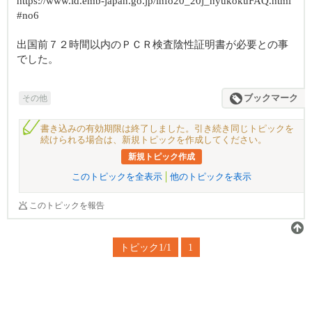
https://www.id.emb-japan.go.jp/info20_20j_nyukokuFAQ.html
#no6
出国前７２時間以内のＰＣＲ検査陰性証明書が必要との事
でした。
その他
ブックマーク
書き込みの有効期限は終了しました。引き続き同じトピックを
続けられる場合は、新規トピックを作成してください。
新規トピック作成
このトピックを全表示
他のトピックを表示
このトピックを報告
トピック1/1
1