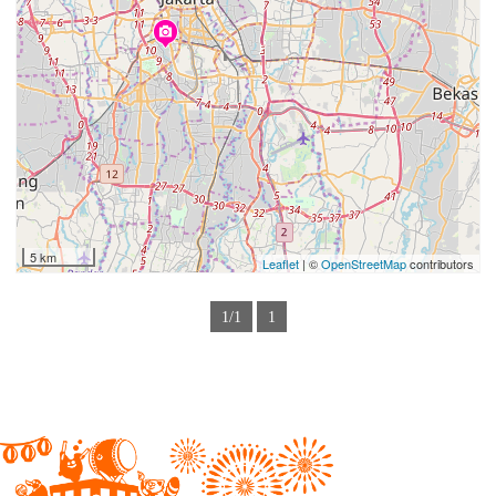
5 km
Leaflet
| ©
OpenStreetMap
contributors
1/1
1