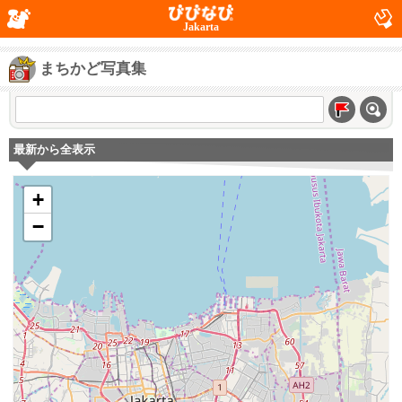
Jakarta
まちかど写真集
最新から全表示
+
−