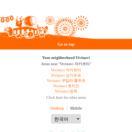
Go to top
Your neighborhood Vivinavi
Areas near "Vivinavi 자카르타"
Vivinavi 자카르타
Vivinavi 싱가포르
Vivinavi 쿠알라 룸푸르
Vivinavi 호치민
Vivinavi 방콕
Click here for other areas
Desktop
Mobile