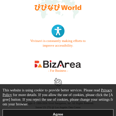
Vivinavi is constantly making efforts to
improve accessibility.
- For Business -
This website is using cookie to provide better services. Please read
Privacy
Contact Us
Starter Guide
FAQ
Policy
for more details. If you allow the use of cookies, please click the [A
Terms of Use
Trademark / Copyright
Privacy Policy
gree] button. If you reject the use of cookies, please change your settings fr
Copyright © 1999-2026 Vivid Navigation, Inc. All Rights Reserved.
om your browser.
Server US (75) @ Los Angeles Data Center