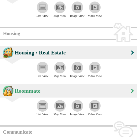
List View
Map View
Image View
Video View
Housing
Housing / Real Estate
List View
Map View
Image View
Video View
Roommate
List View
Map View
Image View
Video View
Communicate