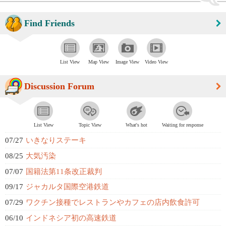
Find Friends
List View
Map View
Image View
Video View
Discussion Forum
List View
Topic View
What's hot
Waiting for response
07/27
いきなりステーキ
08/25
大気汚染
07/07
国籍法第11条改正裁判
09/17
ジャカルタ国際空港鉄道
07/29
ワクチン接種でレストランやカフェの店内飲食許可
06/10
インドネシア初の高速鉄道