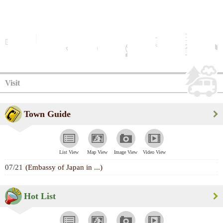
Visit
Town Guide
List View
Map View
Image View
Video View
07/21
(Embassy of Japan in ...)
Hot List