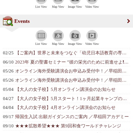
List View
Map View
Image View
Video View
Events
List View
Map View
Image View
Video View
02/25
【ご案内】世界と未来をつなぐ「幼児日本語教育の専門性」テーマにした無料オンラ...
06/10
2023年 夏の聖書セミナー ”彼の栄光のために前進せよ❗️” オンライン参...
05/26
オンライン海外受験講演会お申込み受付中！／早稲田アカデミー国際部
05/26
オンライン海外受験講演会お申込み受付中！／早稲田アカデミー国際部
05/04
【大人の女子校】5月オンライン講演会のお知らせ
04/27
【大人の女子校】5月スタート！1ヶ月起業キャンプのご案内
04/04
【大人の女子校】4月オンライン講演会のお知らせ
09/17
帰国生入試 出願ガイダンスのご案内 ／早稲田アカデミー
09/10
★★★拡散希望★★★ 第9回和食ワールドチャレンジ